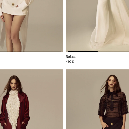
Solace
420
$