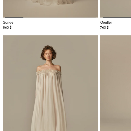
Songe
Oreiller
860
$
760
$