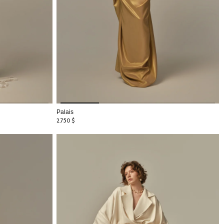
Palais
2.750
$