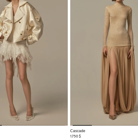
Cascade
1.750
$