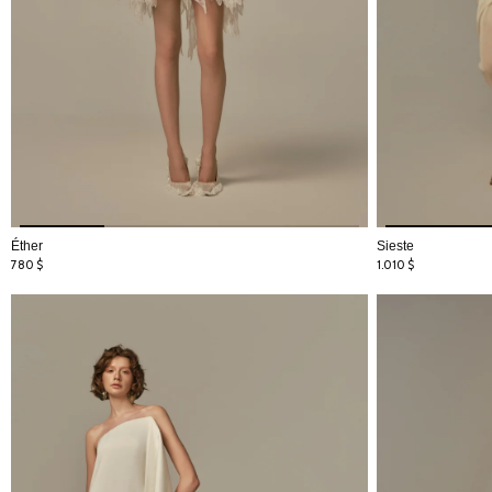
Éther
Sieste
780
$
1.010
$