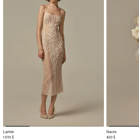
Larme
Nacre
1.010
$
420
$