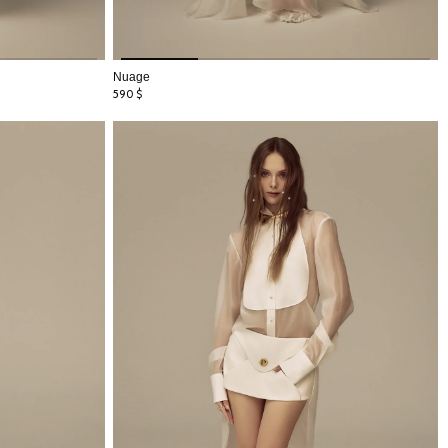
Nuage
590
$