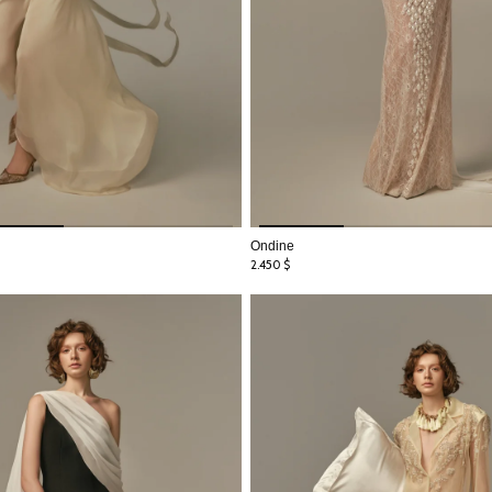
Ondine
2.450
$