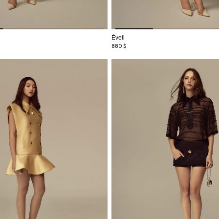
Éveil
880
$