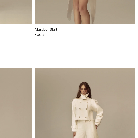
Marabel Skirt
300
$