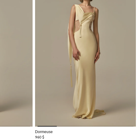
Dormeuse
960
$