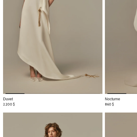
Duvet
Nocturne
2.200
$
860
$