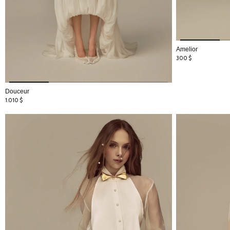
Amelior
300
$
Douceur
1.010
$