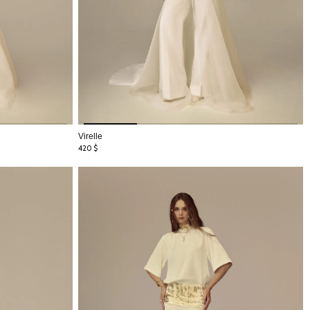
Virelle
420
$