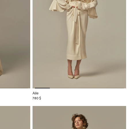
Aile
780
$