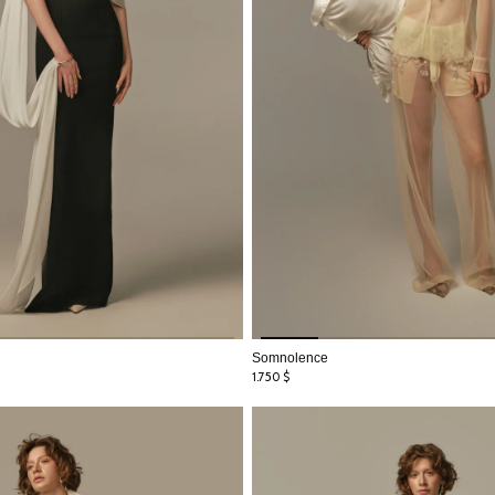
Somnolence
1.750
$